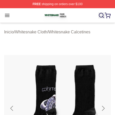
FREE
shipping on orders over $100
Whitesnake Shop ⚡️ Officially Licensed Whitesnake Me
Open menu
Inicio
/
Whitesnake Cloth
/
Whitesnake Calcetines