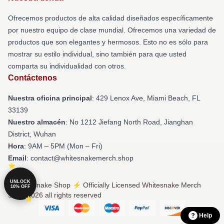
Ofrecemos productos de alta calidad diseñados específicamente
por nuestro equipo de clase mundial. Ofrecemos una variedad de
productos que son elegantes y hermosos. Esto no es sólo para
mostrar su estilo individual, sino también para que usted
comparta su individualidad con otros.
Contáctenos
Nuestra oficina principal
: 429 Lenox Ave, Miami Beach, FL
33139
Nuestro almacén
: No 1212 Jiefang North Road, Jianghan
District, Wuhan
Hora
: 9AM – 5PM (Mon – Fri)
Email
: contact@whitesnakemerch.shop
UNLOCK
© Whitesnake Shop ⚡️ Officially Licensed Whitesnake Merch
10% OFF
Store 2026 all rights reserved
Help