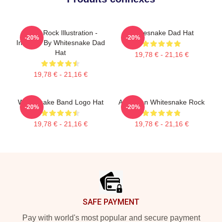
Retro Rock Illustration -
Whitesnake Dad Hat
-20%
-20%
Inspired By Whitesnake Dad
Hat
19,78 € - 21,16 €
19,78 € - 21,16 €
Whitesnake Band Logo Hat
American Whitesnake Rock
-20%
-20%
19,78 € - 21,16 €
19,78 € - 21,16 €
Footer
SAFE PAYMENT
Pay with world's most popular and secure payment