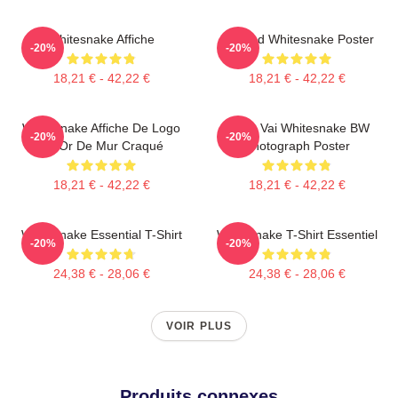
Whitesnake Affiche
Girl And Whitesnake Poster
-20%
-20%
18,21 € - 42,22 €
18,21 € - 42,22 €
Whitesnake Affiche De Logo
Steve Vai Whitesnake BW
-20%
-20%
En Or De Mur Craqué
Photograph Poster
18,21 € - 42,22 €
18,21 € - 42,22 €
Whitesnake Essential T-Shirt
Whitesnake T-Shirt Essentiel
-20%
-20%
24,38 € - 28,06 €
24,38 € - 28,06 €
VOIR PLUS
Produits connexes