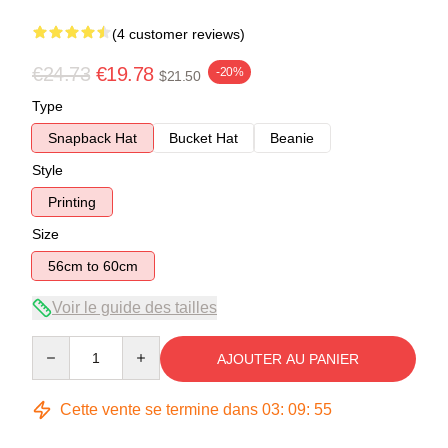
(4 customer reviews)
€24.73
€19.78
-20%
$21.50
Type
Snapback Hat
Bucket Hat
Beanie
Style
Printing
Size
56cm to 60cm
Voir le guide des tailles
Quantity
AJOUTER AU PANIER
Cette vente se termine dans
03
:
09
:
54