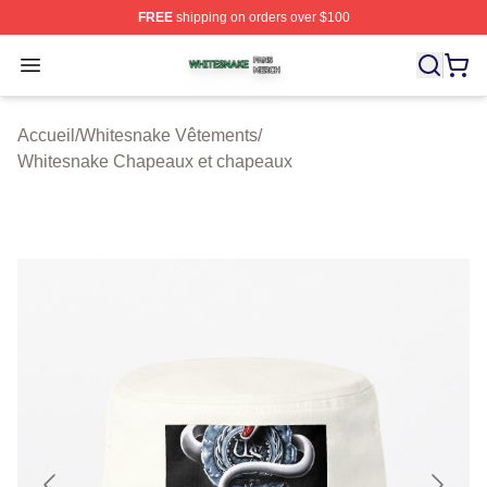
FREE
shipping on orders over $100
Whitesnake Shop ⚡️ Officially Licensed Whitesnake Me
Open menu
Accueil
/
Whitesnake Vêtements
/
Whitesnake Chapeaux et chapeaux