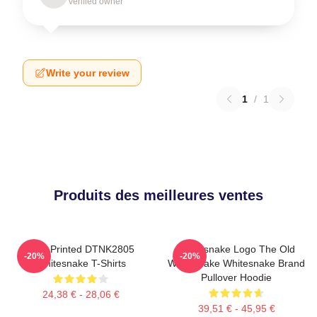
Verified owner
Write your review
1
/
1
Produits des meilleures ventes
New Printed DTNK2805
Whitesnake Logo The Old
-20%
-20%
Whitesnake T-Shirts
Whitesnake Whitesnake Brand
Pullover Hoodie
24,38 € - 28,06 €
39,51 € - 45,95 €