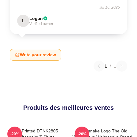
Jul 16, 2025
Logan
L
Verified owner
Write your review
1
/
1
Produits des meilleures ventes
New Printed DTNK2805
Whitesnake Logo The Old
-20%
-20%
Whitesnake T-Shirts
Whitesnake Whitesnake Brand