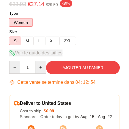
€33.93
€27.14
-20%
$29.50
Type
Women
Size
S
M
L
XL
2XL
Voir le guide des tailles
Quantity
AJOUTER AU PANIER
Cette vente se termine dans
04
:
12
:
54
Deliver to United States
Cost to ship:
$6.99
Standard - Order today to get by
Aug. 15 - Aug. 22