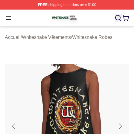
FREE
shipping on orders over $100
Whitesnake Shop ⚡️ Officially Licensed Whitesnake Me
Open menu
Accueil
/
Whitesnake Vêtements
/
Whitesnake Robes