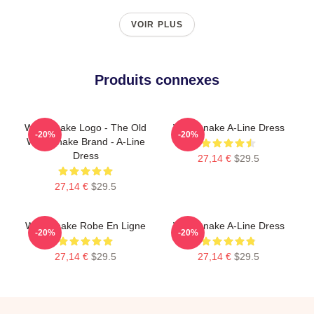
VOIR PLUS
Produits connexes
Whitesnake Logo - The Old
Whitesnake A-Line Dress
-20%
-20%
Whitesnake Brand - A-Line
Dress
27,14 €
$29.5
27,14 €
$29.5
Whitesnake Robe En Ligne
Whitesnake A-Line Dress
-20%
-20%
27,14 €
$29.5
27,14 €
$29.5
Footer