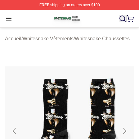
FREE
shipping on orders over $100
Whitesnake Shop ⚡️ Officially Licensed Whitesnake Me
Open menu
Accueil
/
Whitesnake Vêtements
/
Whitesnake Chaussettes