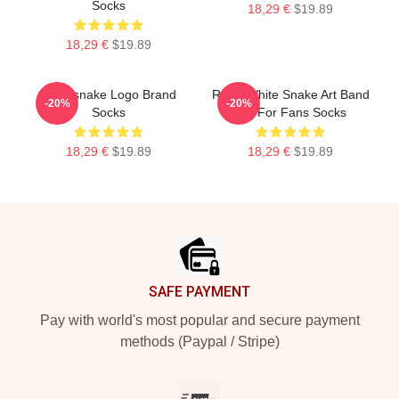
Socks
18,29 €
$19.89
18,29 €
$19.89
Whitesnake Logo Brand
Retro White Snake Art Band
-20%
-20%
Socks
Gift For Fans Socks
18,29 €
$19.89
18,29 €
$19.89
Footer
SAFE PAYMENT
Pay with world's most popular and secure payment
methods (Paypal / Stripe)