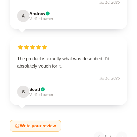
Jul 16, 2025
Andrew
A
Verified owner
The product is exactly what was described. I’d
absolutely vouch for it.
Jul 16, 2025
Scott
S
Verified owner
Write your review
1
/
1