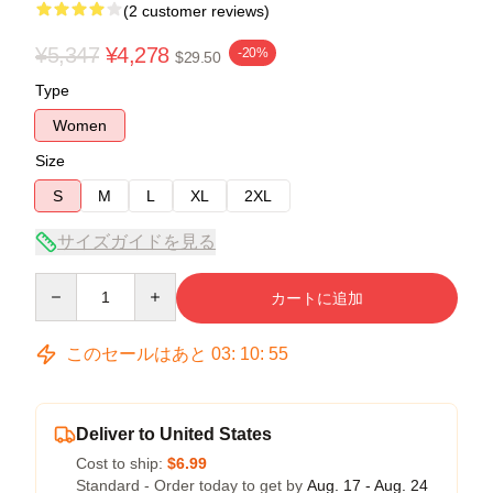
(2 customer reviews)
¥5,347
¥4,278
-20%
$29.50
Type
Women
Size
S
M
L
XL
2XL
サイズガイドを見る
Quantity
カートに追加
このセールはあと
03
:
10
:
54
Deliver to United States
Cost to ship:
$6.99
Standard - Order today to get by
Aug. 17 - Aug. 24