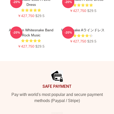
-20%
-20%
Dress
￥427,750
$29.5
￥427,750
$29.5
American Whitesnake Band
Whitesnake Aラインドレス
-20%
-20%
Rock Music
￥427,750
$29.5
￥427,750
$29.5
Footer
SAFE PAYMENT
Pay with world's most popular and secure payment
methods (Paypal / Stripe)