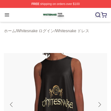
FREE
shipping on orders over $100
Whitesnake Shop ⚡️ Officially Licensed Whitesnake Me
Open menu
ホーム
/
Whitesnake ログイン
/
Whitesnake ドレス