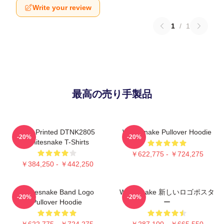
Write your review
1
/
1
最高の売り手製品
New Printed DTNK2805
Whitesnake Pullover Hoodie
-20%
-20%
Whitesnake T-Shirts
￥622,775 - ￥724,275
￥384,250 - ￥442,250
Whitesnake Band Logo
Whitesnake 新しいロゴポスタ
-20%
-20%
Pullover Hoodie
ー
￥622,775 - ￥724,275
￥287,100 - ￥665,550