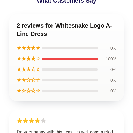
What Customers Say
2 reviews for Whitesnake Logo A-
Line Dress
★★★★★
0%
★★★★☆
100%
★★★☆☆
0%
★★☆☆☆
0%
★☆☆☆☆
0%
I’m very happy with this item. It’s well-constructed,