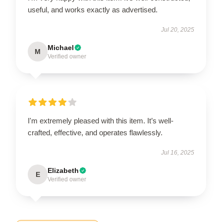
useful, and works exactly as advertised.
Jul 20, 2025
Michael
M
Verified owner
I'm extremely pleased with this item. It’s well-
crafted, effective, and operates flawlessly.
Jul 16, 2025
Elizabeth
E
Verified owner