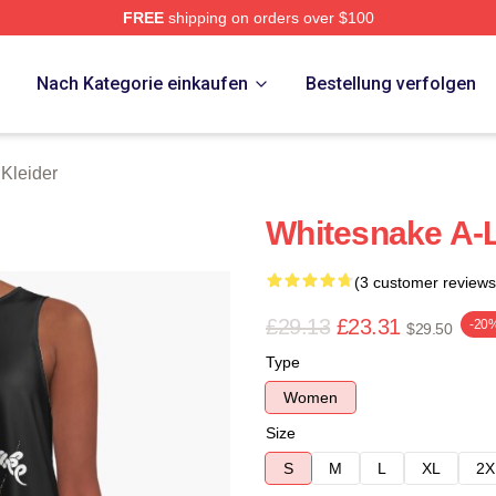
FREE
shipping on orders over $100
 Store
p
Nach Kategorie einkaufen
Bestellung verfolgen
Kleider
Whitesnake A-L
(3 customer reviews
£29.13
£23.31
-20
$29.50
Type
Women
Size
S
M
L
XL
2X