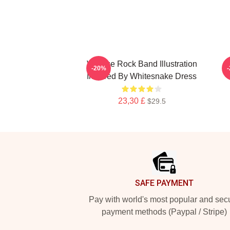
Vintage Rock Band Illustration
-20%
Inspired By Whitesnake Dress
23,30 £
$29.5
Footer
SAFE PAYMENT
Pay with world's most popular and sec
payment methods (Paypal / Stripe)