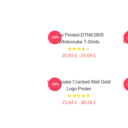
New Printed DTNK2805
-20%
Whitesnake T-Shirts
Wh
20,93 £ - 24,09 £
Whitesnake Cracked Wall Gold
-20%
Logo Poster
15,64 £ - 36,26 £