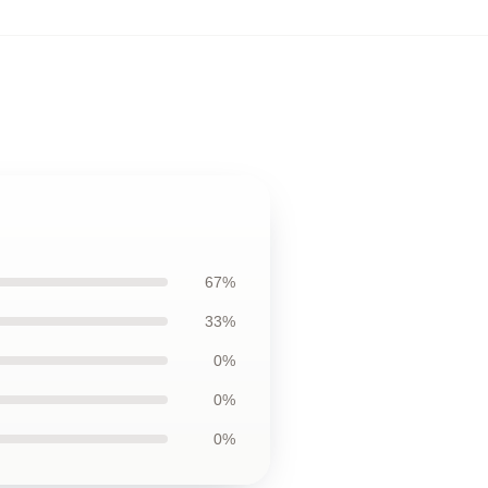
67%
33%
0%
0%
0%