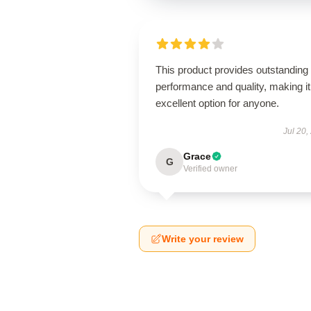
This product provides outstanding
performance and quality, making it
excellent option for anyone.
Jul 20,
Grace
G
Verified owner
Write your review