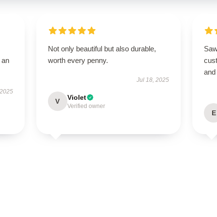
Not only beautiful but also durable,
Saw 
 an
worth every penny.
cus
and
Jul 18, 2025
 2025
Violet
V
Verified owner
E