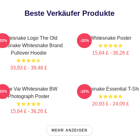
Beste Verkäufer Produkte
Whitesnake Logo The Old
Whitesnake Poster
-20%
-20%
itesnake Whitesnake Brand
Pullover Hoodie
15,64 £ - 36,26 £
33,93 £ - 39,46 £
Steve Vai Whitesnake BW
Whitesnake Essential T-Shi
-20%
-20%
Photograph Poster
20,93 £ - 24,09 £
15,64 £ - 36,26 £
MEHR ANZEIGEN