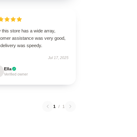
this store has a wide array,
tomer assistance was very good,
 delivery was speedy.
Jul 17, 2025
Ella
Verified owner
1
/
1