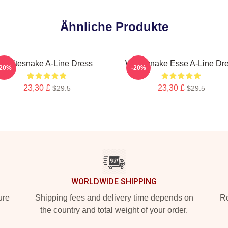
Ähnliche Produkte
Whitesnake A-Line Dress
Whitesnake Esse A-Line Dr
-20%
-20%
23,30 £
23,30 £
$29.5
$29.5
WORLDWIDE SHIPPING
ure
Shipping fees and delivery time depends on
Ro
the country and total weight of your order.