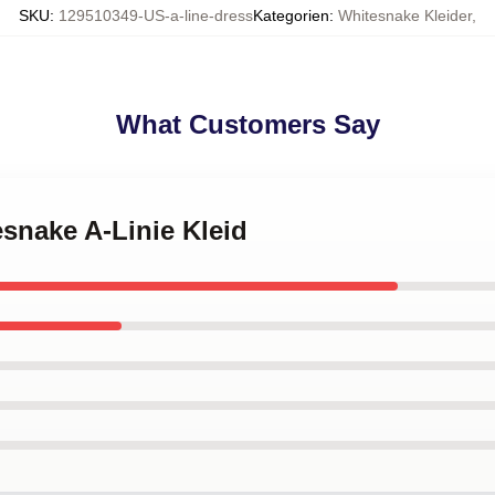
SKU
:
129510349-US-a-line-dress
Kategorien
:
Whitesnake Kleider
,
What Customers Say
esnake A-Linie Kleid