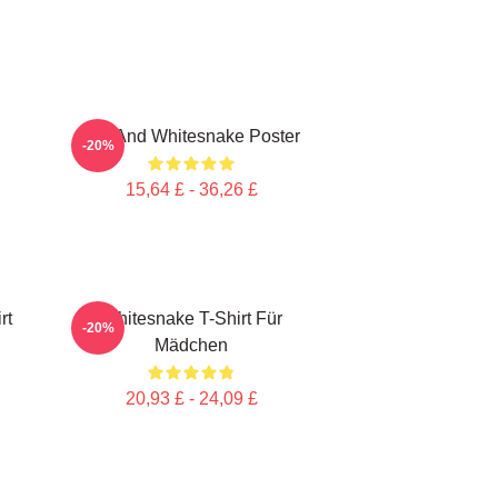
Girl And Whitesnake Poster
-20%
15,64 £ - 36,26 £
rt
Whitesnake T-Shirt Für
-20%
Mädchen
20,93 £ - 24,09 £