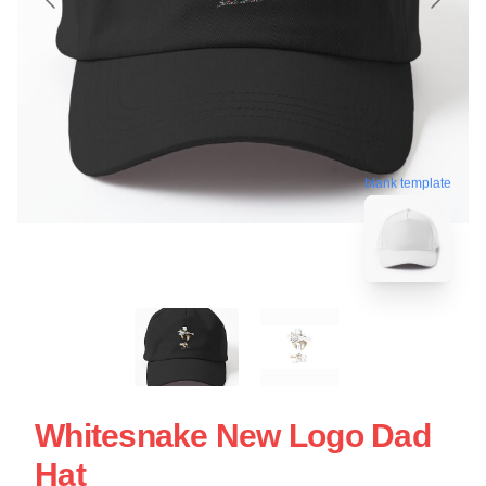
blank template
Whitesnake New Logo Dad
Hat