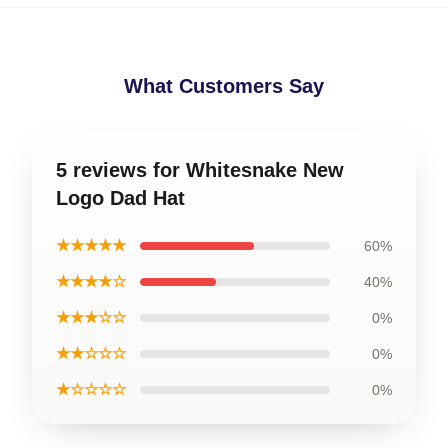
What Customers Say
5 reviews for Whitesnake New
Logo Dad Hat
★★★★★
60%
★★★★☆
40%
★★★☆☆
0%
★★☆☆☆
0%
★☆☆☆☆
0%