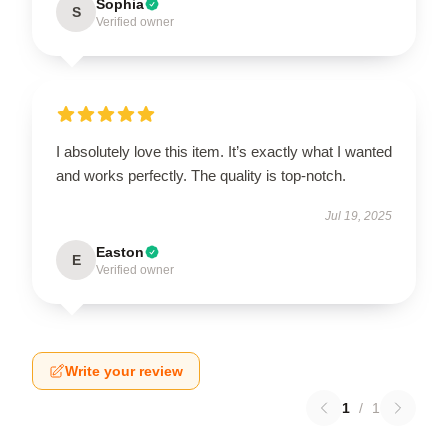
Sophia
S
Verified owner
I absolutely love this item. It’s exactly what I wanted
and works perfectly. The quality is top-notch.
Jul 19, 2025
Easton
E
Verified owner
Write your review
1
/
1