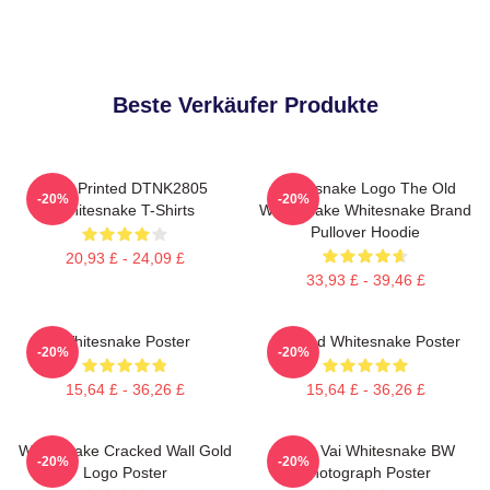
Beste Verkäufer Produkte
New Printed DTNK2805
Whitesnake Logo The Old
-20%
-20%
Whitesnake T-Shirts
Whitesnake Whitesnake Brand
Pullover Hoodie
20,93 £ - 24,09 £
33,93 £ - 39,46 £
Whitesnake Poster
Girl And Whitesnake Poster
-20%
-20%
15,64 £ - 36,26 £
15,64 £ - 36,26 £
Whitesnake Cracked Wall Gold
Steve Vai Whitesnake BW
-20%
-20%
Logo Poster
Photograph Poster