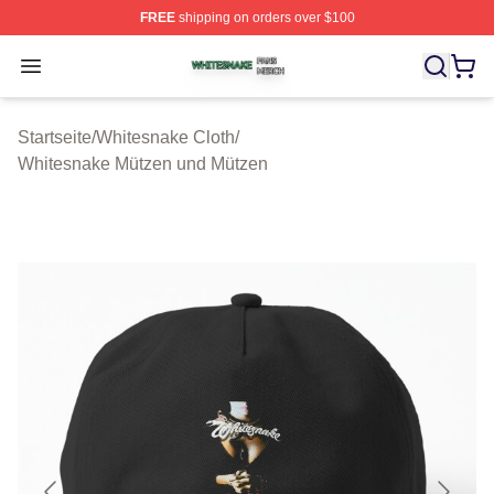
FREE
shipping on orders over $100
Whitesnake Shop ⚡️ Officially Licensed Whitesnake Me
Open menu
Startseite
/
Whitesnake Cloth
/
Whitesnake Mützen und Mützen