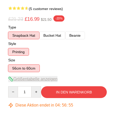
(5 customer reviews)
£21.23
£16.99
-20%
$21.50
Type
Snapback Hat
Bucket Hat
Beanie
Style
Printing
Size
56cm to 60cm
Größentabelle anzeigen
Quantity
IN DEN WARENKORB
Diese Aktion endet in
04
:
56
:
54