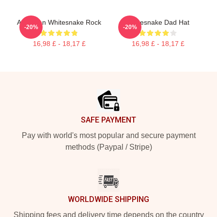
American Whitesnake Rock
Whitesnake Dad Hat
-20%
-20%
16,98 £ - 18,17 £
16,98 £ - 18,17 £
Footer
SAFE PAYMENT
Pay with world's most popular and secure payment
methods (Paypal / Stripe)
WORLDWIDE SHIPPING
Shipping fees and delivery time depends on the country