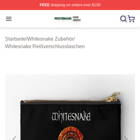
FREE
shipping on orders over $100
Whitesnake Shop ⚡️ Officially Licensed Whitesnake Me
Open menu
Startseite
/
Whitesnake Zubehör
/
Whitesnake Reißverschlusstaschen