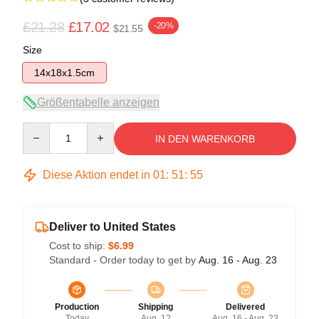
£21.28
£17.02
-20%
$21.55
Size
14x18x1.5cm
Größentabelle anzeigen
Quantity
IN DEN WARENKORB
Diese Aktion endet in
01
:
51
:
54
Deliver to United States
Cost to ship:
$6.99
Standard - Order today to get by
Aug. 16 - Aug. 23
Production
Shipping
Delivered
Today
Aug. 12
Aug. 16 - Aug. 23