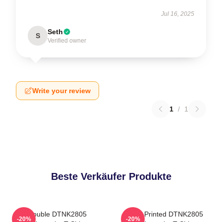
Jul 16, 2025
Seth
S
Verified owner
Write your review
1
/
1
Beste Verkäufer Produkte
Trouble DTNK2805
New Printed DTNK2805
-20%
-20%