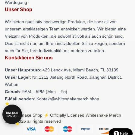
Werdegang
Unser Shop
Wir bieten qualitativ hochwertige Produkte, die speziell von
unserem erstklassigen Team entwickelt werden. Wir bieten eine
Vielzahl von Produkten, die sowohl stilvoll als auch schön sind.
Dies ist nicht nur, um Ihren individuellen Stil zu zeigen, sondern
auch für Sie, Ihre Individualität mit anderen zu teilen.
Kontaktieren Sie uns
Unser Hauptbüro
: 429 Lenox Ave, Miami Beach, FL 33139
Unser Lager
: Nr. 1212 Jiefang North Road, Jianghan District,
Wuhan
Geruch
: 9AM – 5PM (Mon – Fri)
E-Mail senden
: Kontakt@whitesnakemerch.shop
UNLOCK
© Whitesnake Shop ⚡️ Officially Licensed Whitesnake Merch
10% OFF
Store 2026 all rights reserved
Help