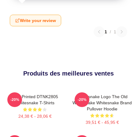
Write your review
1
/
1
Produits des meilleures ventes
New Printed DTNK2805
Whitesnake Logo The Old
-20%
-20%
Whitesnake T-Shirts
Whitesnake Whitesnake Brand
Pullover Hoodie
24,38 € - 28,06 €
39,51 € - 45,95 €