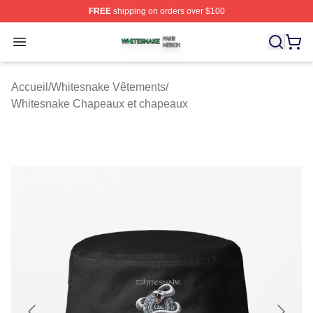
FREE
shipping on orders over $100
Whitesnake Shop ⚡️ Officially Licensed Whitesnake Me
Open menu
Accueil
/
Whitesnake Vêtements
/
Whitesnake Chapeaux et chapeaux