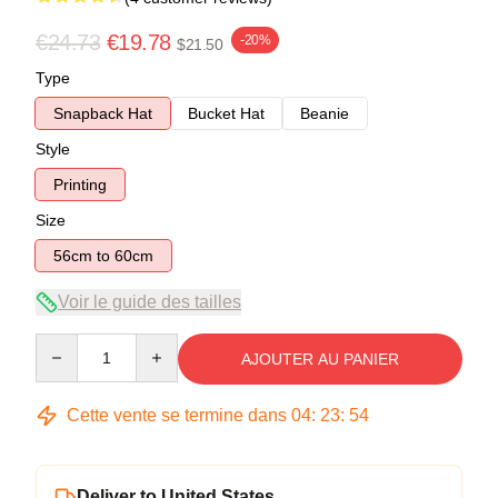
€24.73
€19.78
-20%
$21.50
Type
Snapback Hat
Bucket Hat
Beanie
Style
Printing
Size
56cm to 60cm
Voir le guide des tailles
Quantity
AJOUTER AU PANIER
Cette vente se termine dans
04
:
23
:
53
Deliver to United States