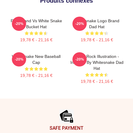
Produits connexes
Rock Band Vs White Snake
Whitesnake Logo Brand
-20%
-20%
Bucket Hat
Dad Hat
19,78 € - 21,16 €
19,78 € - 21,16 €
Whitesnake New Baseball
Retro Rock Illustration -
-20%
-20%
Cap
Inspired By Whitesnake Dad
Hat
19,78 € - 21,16 €
19,78 € - 21,16 €
Footer
SAFE PAYMENT