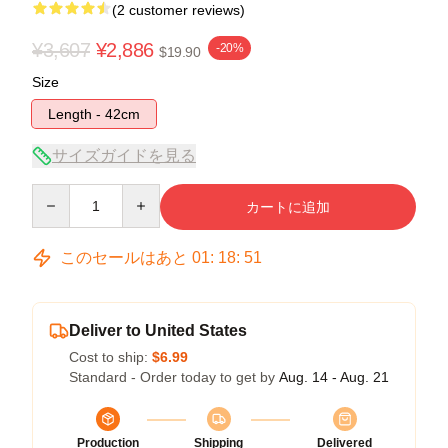
(2 customer reviews)
¥3,607
¥2,886
-20%
$19.90
Size
Length - 42cm
サイズガイドを見る
Quantity
カートに追加
このセールはあと
01
:
18
:
51
Deliver to United States
Cost to ship:
$6.99
Standard - Order today to get by
Aug. 14 - Aug. 21
Production
Shipping
Delivered