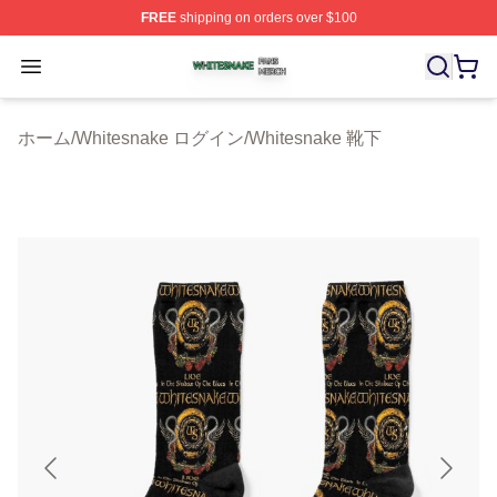
FREE
shipping on orders over $100
Whitesnake Shop ⚡️ Officially Licensed Whitesnake Me
Open menu
ホーム
/
Whitesnake ログイン
/
Whitesnake 靴下