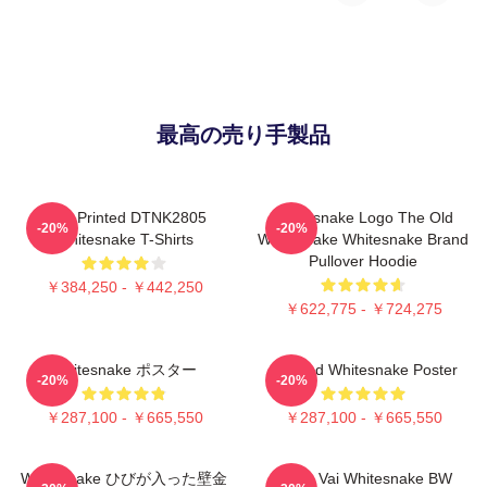
最高の売り手製品
New Printed DTNK2805
Whitesnake Logo The Old
-20%
-20%
Whitesnake T-Shirts
Whitesnake Whitesnake Brand
Pullover Hoodie
￥384,250 - ￥442,250
￥622,775 - ￥724,275
Whitesnake ポスター
Girl And Whitesnake Poster
-20%
-20%
￥287,100 - ￥665,550
￥287,100 - ￥665,550
Whitesnake ひびが入った壁金
Steve Vai Whitesnake BW