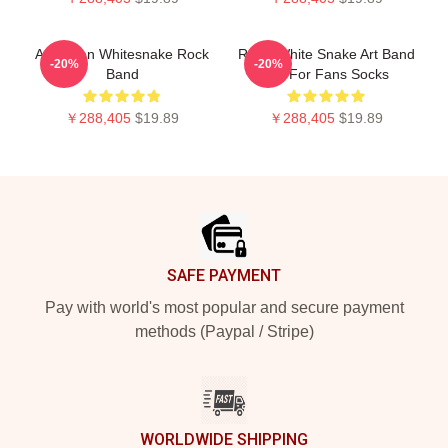
American Whitesnake Rock
Retro White Snake Art Band
-20%
-20%
Band
Gift For Fans Socks
￥288,405
$19.89
￥288,405
$19.89
Footer
SAFE PAYMENT
Pay with world's most popular and secure payment
methods (Paypal / Stripe)
WORLDWIDE SHIPPING