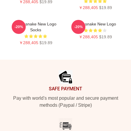
￥288,405
$19.89
￥288,405
$19.89
Whitesnake New Logo
Whitesnake New Logo
-20%
-20%
Socks
￥288,405
$19.89
￥288,405
$19.89
Footer
SAFE PAYMENT
Pay with world's most popular and secure payment
methods (Paypal / Stripe)