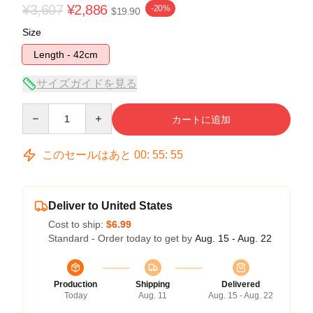
¥3,607
¥2,886
-20%
$19.90
Size
Length - 42cm
サイズガイドを見る
Quantity
カートに追加
このセールはあと
00
:
55
:
54
Deliver to United States
Cost to ship:
$6.99
Standard - Order today to get by
Aug. 15 - Aug. 22
Production
Shipping
Delivered
Today
Aug. 11
Aug. 15 - Aug. 22