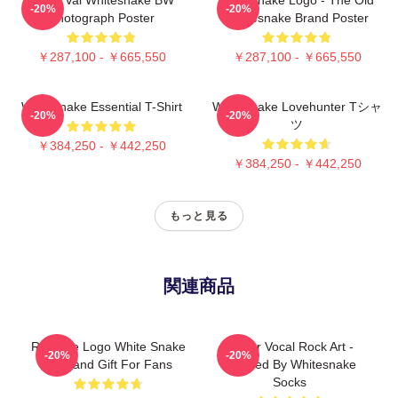
-20%
-20%
Photograph Poster
Whitesnake Brand Poster
￥287,100 - ￥665,550
￥287,100 - ￥665,550
Whitesnake Essential T-Shirt
Whitesnake Lovehunter Tシャ
-20%
-20%
ツ
￥384,250 - ￥442,250
￥384,250 - ￥442,250
もっと見る
関連商品
Red Eye Logo White Snake
Power Vocal Rock Art -
-20%
-20%
Art Band Gift For Fans
Inspired By Whitesnake
Socks