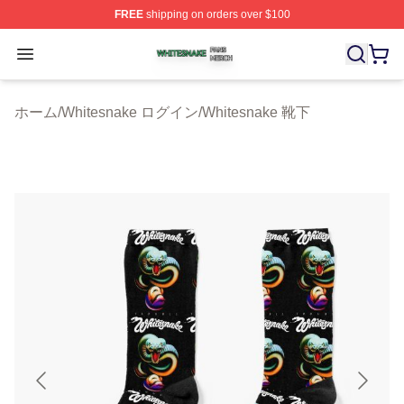
FREE
shipping on orders over $100
Whitesnake Shop ⚡️ Officially Licensed Whitesnake Me
Open menu
ホーム
/
Whitesnake ログイン
/
Whitesnake 靴下