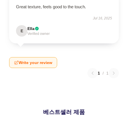
Great texture, feels good to the touch.
Jul 16, 2025
Ella
E
Verified owner
Write your review
1
/
1
베스트셀러 제품