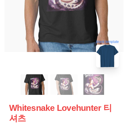
blank template
Whitesnake Lovehunter 티
셔츠