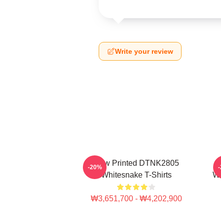
Write your review
New Printed DTNK2805
-20%
Whitesnake T-Shirts
Wh
₩3,651,700 - ₩4,202,900