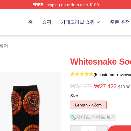
FREE
shipping on orders over $100
 Store
홈
쇼핑
카테고리별 쇼핑
주문 추적
 베어
Whitesnake So
(5 customer reviews
₩34,278
₩27,422
$19.90
Size
Length - 42cm
사이즈 가이드 보기
Quantity