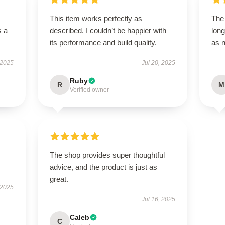
This item works perfectly as
The 
s a
described. I couldn’t be happier with
long
its performance and build quality.
as 
 2025
Jul 20, 2025
Ruby
R
M
Verified owner
The shop provides super thoughtful
advice, and the product is just as
great.
 2025
Jul 16, 2025
Caleb
C