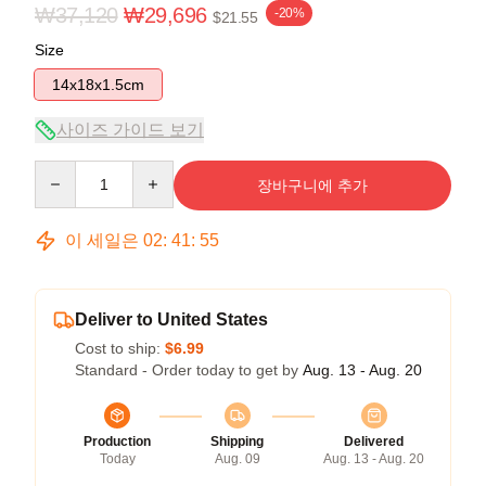
₩37,120
₩29,696
-20%
$21.55
Size
14x18x1.5cm
사이즈 가이드 보기
Quantity
장바구니에 추가
이 세일은
02
:
41
:
54
Deliver to United States
Cost to ship:
$6.99
Standard - Order today to get by
Aug. 13 - Aug. 20
Production
Shipping
Delivered
Today
Aug. 09
Aug. 13 - Aug. 20