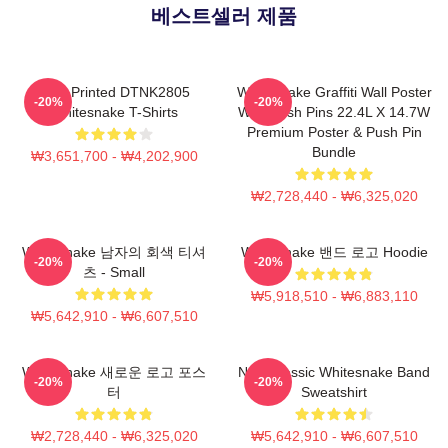
베스트셀러 제품
New Printed DTNK2805
Whitesnake Graffiti Wall Poster
-20%
-20%
Whitesnake T-Shirts
With Push Pins 22.4L X 14.7W
Premium Poster & Push Pin
Bundle
₩3,651,700 - ₩4,202,900
₩2,728,440 - ₩6,325,020
Whitesnake 남자의 회색 티셔
Whitesnake 밴드 로고 Hoodie
-20%
-20%
츠 - Small
₩5,918,510 - ₩6,883,110
₩5,642,910 - ₩6,607,510
Whitesnake 새로운 로고 포스
New Classic Whitesnake Band
-20%
-20%
터
Sweatshirt
₩2,728,440 - ₩6,325,020
₩5,642,910 - ₩6,607,510