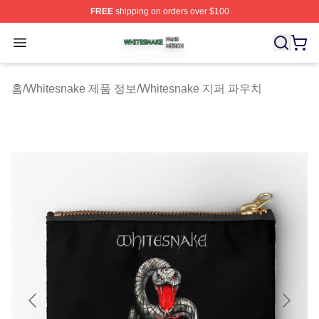
FREE
shipping on orders over $100
Whitesnake Shop ⚡️ Officially Licensed Whitesnake Me
Open menu
홈
/
Whitesnake 제품 정보
/
Whitesnake 지퍼 파우치