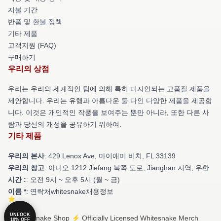
지불 기간
반품 및 환불 정책
기타 제품
고객지원 (FAQ)
구매하기
우리의 상점
우리는 우리의 세계적인 팀에 의해 특히 디자인되는 고품질 제품을
제안합니다. 우리는 유행과 아름다운 둘 다인 다양한 제품을 제공합
니다. 이것은 개인적인 작풍을 보여주는 뿐만 아니라, 또한 다른 사
람과 당신의 개성을 공유하기 위하여.
기타 제품
우리의 본사
: 429 Lenox Ave, 마이애미 비치, FL 33139
우리의 창고
: 아니오 1212 Jiefang 북쪽 도로, Jianghan 지역, 우한
시간 :
: 오전 9시 ~ 오후 5시 (월 ~ 금)
이름 *
: 연락처whitesnake채용정보
UNLOCK
© Whitesnake Shop ⚡️ Officially Licensed Whitesnake Merch
10% OFF