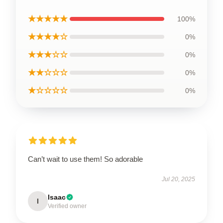
★★★★★
100%
★★★★☆
0%
★★★☆☆
0%
★★☆☆☆
0%
★☆☆☆☆
0%
Can’t wait to use them! So adorable
Jul 20, 2025
Isaac
I
Verified owner