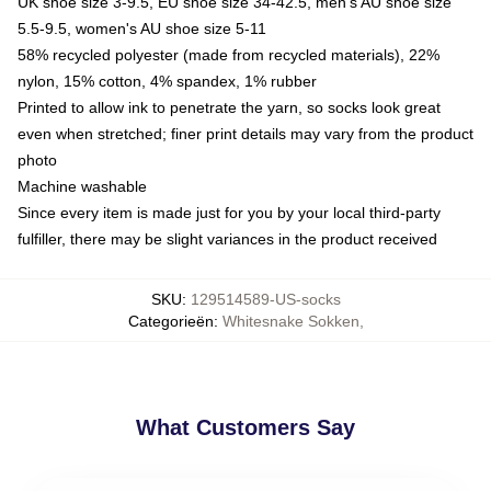
UK shoe size 3-9.5, EU shoe size 34-42.5, men's AU shoe size
5.5-9.5, women's AU shoe size 5-11
58% recycled polyester (made from recycled materials), 22%
nylon, 15% cotton, 4% spandex, 1% rubber
Printed to allow ink to penetrate the yarn, so socks look great
even when stretched; finer print details may vary from the product
photo
Machine washable
Since every item is made just for you by your local third-party
fulfiller, there may be slight variances in the product received
SKU
:
129514589-US-socks
Categorieën
:
Whitesnake Sokken
,
What Customers Say