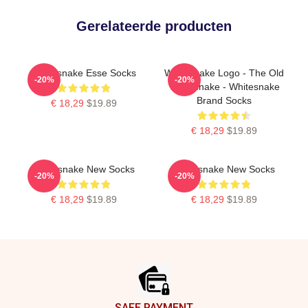
Gerelateerde producten
Whitesnake Esse Socks
Whitesnake Logo - The Old
-20%
-20%
Whitesnake - Whitesnake
Brand Socks
€ 18,29
$19.89
€ 18,29
$19.89
Whitesnake New Socks
Whitesnake New Socks
-20%
-20%
€ 18,29
$19.89
€ 18,29
$19.89
Footer
SAFE PAYMENT