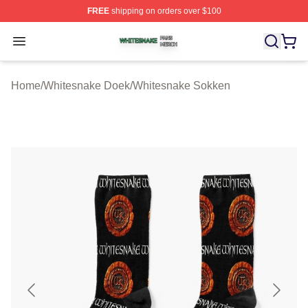
FREE
shipping on orders over $100
Whitesnake Shop ⚡️ Officially Licensed Whitesnake Me
Open menu
Home
/
Whitesnake Doek
/
Whitesnake Sokken