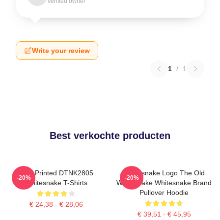
Verified owner
Write your review
1
/
1
Best verkochte producten
New Printed DTNK2805
Whitesnake Logo The Old
-20%
-20%
Whitesnake T-Shirts
Whitesnake Whitesnake Brand
Pullover Hoodie
€ 24,38 - € 28,06
€ 39,51 - € 45,95