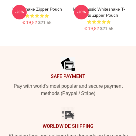
Whitesnake Zipper Pouch
New Classic Whitesnake T-
-20%
-20%
Shirts Zipper Pouch
€ 19,82
$21.55
€ 19,82
$21.55
Footer
SAFE PAYMENT
Pay with world's most popular and secure payment
methods (Paypal / Stripe)
WORLDWIDE SHIPPING
Shipping fees and delivery time depends on the country