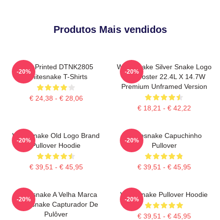
Produtos Mais vendidos
New Printed DTNK2805
Whitesnake Silver Snake Logo
-20%
-20%
Whitesnake T-Shirts
Wall Poster 22.4L X 14.7W
Premium Unframed Version
€ 24,38 - € 28,06
€ 18,21 - € 42,22
Whitesnake Old Logo Brand
Whitesnake Capuchinho
-20%
-20%
Pullover Hoodie
Pullover
€ 39,51 - € 45,95
€ 39,51 - € 45,95
Whitesnake A Velha Marca
Whitesnake Pullover Hoodie
-20%
-20%
Whitesnake Capturador De
Pulôver
€ 39,51 - € 45,95