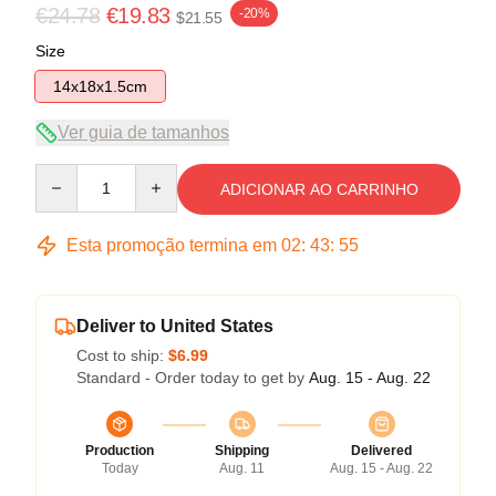
€24.78
€19.83
-20%
$21.55
Size
14x18x1.5cm
Ver guia de tamanhos
Quantity
ADICIONAR AO CARRINHO
Esta promoção termina em
02
:
43
:
54
Deliver to United States
Cost to ship:
$6.99
Standard - Order today to get by
Aug. 15 - Aug. 22
Production
Shipping
Delivered
Today
Aug. 11
Aug. 15 - Aug. 22