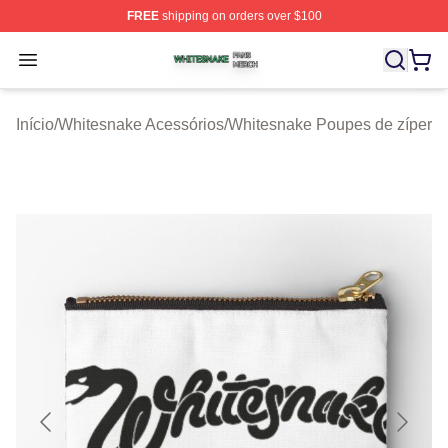
FREE
shipping on orders over $100
Whitesnake Shop ⚡️ Officially Licensed Whitesnake Me
Open menu
Início
/
Whitesnake Acessórios
/
Whitesnake Poupes de zíper