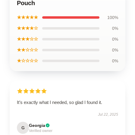
Pouch
★★★★★
100%
★★★★☆
0%
★★★☆☆
0%
★★☆☆☆
0%
★☆☆☆☆
0%
It’s exactly what I needed, so glad I found it.
Jul 22, 2025
Georgia
G
Verified owner