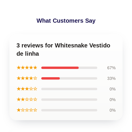
What Customers Say
3 reviews for Whitesnake Vestido
de linha
★★★★★
67%
★★★★☆
33%
★★★☆☆
0%
★★☆☆☆
0%
★☆☆☆☆
0%