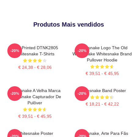
Produtos Mais vendidos
New Printed DTNK2805
Whitesnake Logo The Old
-20%
-20%
Whitesnake T-Shirts
Whitesnake Whitesnake Brand
Pullover Hoodie
€ 24,38 - € 28,06
€ 39,51 - € 45,95
Whitesnake A Velha Marca
Whitesnake Band Poster
-20%
-20%
Whitesnake Capturador De
Pulôver
€ 18,21 - € 42,22
€ 39,51 - € 45,95
Whitesnake Poster
Whitesnake, Arte Para Fãs
-20%
-20%