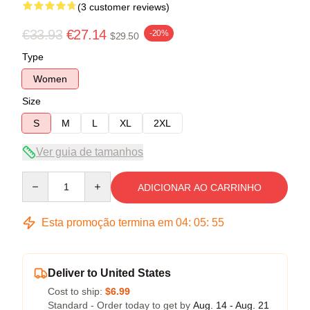
(3 customer reviews)
€33.93
€27.14
-20%
$29.50
Type
Women
Size
S
M
L
XL
2XL
Ver guia de tamanhos
Quantity
ADICIONAR AO CARRINHO
Esta promoção termina em
04
:
05
:
54
Deliver to United States
Cost to ship:
$6.99
Standard - Order today to get by
Aug. 14 - Aug. 21