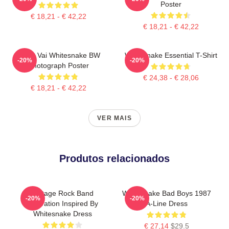
Poster
€ 18,21 - € 42,22
€ 18,21 - € 42,22
Steve Vai Whitesnake BW
Whitesnake Essential T-Shirt
-20%
-20%
Photograph Poster
€ 24,38 - € 28,06
€ 18,21 - € 42,22
VER MAIS
Produtos relacionados
Vintage Rock Band
Whitesnake Bad Boys 1987
-20%
-20%
Illustration Inspired By
A-Line Dress
Whitesnake Dress
€ 27,14
$29.5