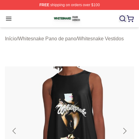
FREE
shipping on orders over $100
Whitesnake Shop ⚡️ Officially Licensed Whitesnake Me
Open menu
Início
/
Whitesnake Pano de pano
/
Whitesnake Vestidos