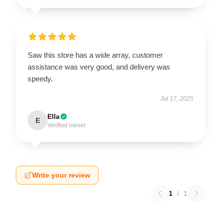
Saw this store has a wide array, customer
assistance was very good, and delivery was
speedy.
Jul 17, 2025
Ella
E
Verified owner
Write your review
1
/
1