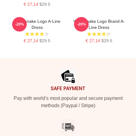
€ 27,14
$29.5
Whitesnake Logo A-Line
Whitesnake Logo Brand A-
-20%
-20%
Dress
Line Dress
€ 27,14
$29.5
€ 27,14
$29.5
Footer
SAFE PAYMENT
Pay with world's most popular and secure payment
methods (Paypal / Stripe)