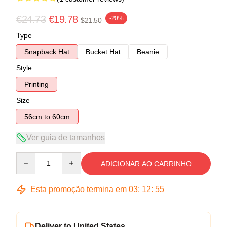
€24.73
€19.78
-20%
$21.50
Type
Snapback Hat
Bucket Hat
Beanie
Style
Printing
Size
56cm to 60cm
Ver guia de tamanhos
Quantity
ADICIONAR AO CARRINHO
Esta promoção termina em
03
:
12
:
54
Deliver to United States