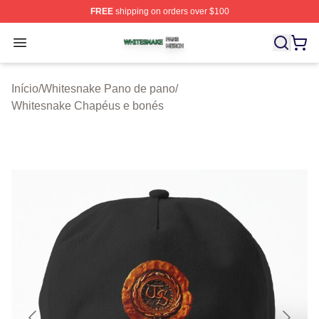
FREE
shipping on orders over $100
Whitesnake Shop ⚡️ Officially Licensed Whitesnake Me
Open menu
Início
/
Whitesnake Pano de pano
/
Whitesnake Chapéus e bonés