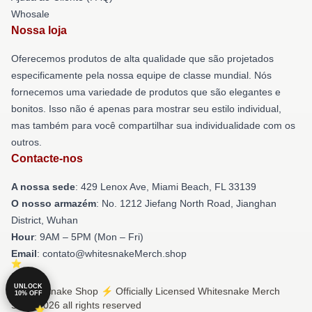
Whosale
Nossa loja
Oferecemos produtos de alta qualidade que são projetados
especificamente pela nossa equipe de classe mundial. Nós
fornecemos uma variedade de produtos que são elegantes e
bonitos. Isso não é apenas para mostrar seu estilo individual,
mas também para você compartilhar sua individualidade com os
outros.
Contacte-nos
A nossa sede
: 429 Lenox Ave, Miami Beach, FL 33139
O nosso armazém
: No. 1212 Jiefang North Road, Jianghan
District, Wuhan
Hour
: 9AM – 5PM (Mon – Fri)
Email
: contato@whitesnakeMerch.shop
UNLOCK
© Whitesnake Shop ⚡️ Officially Licensed Whitesnake Merch
10% OFF
Store 2026 all rights reserved