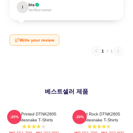
Iris
I
Verified owner
Write your review
1
/
1
베스트셀러 제품
New Printed DTNK2805
Hard Rock DTNK2805
-20%
-20%
Whitesnake T-Shirts
Whitesnake T-Shirts
₩3,651,700 - ₩4,202,900
₩3,651,700 - ₩4,202,900