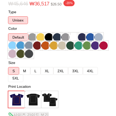
₩45,646
₩36,517
-20%
$26.50
Type
Unisex
Color
Default
Size
S
M
L
XL
2XL
3XL
4XL
5XL
Print Location
사이즈 가이드 보기