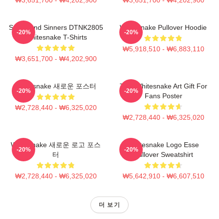
Saints And Sinners DTNK2805
Whitesnake Pullover Hoodie
-20%
-20%
Whitesnake T-Shirts
₩5,918,510 - ₩6,883,110
₩3,651,700 - ₩4,202,900
Whitesnake 새로운 포스터
Tour Whitesnake Art Gift For
-20%
-20%
Fans Poster
₩2,728,440 - ₩6,325,020
₩2,728,440 - ₩6,325,020
Whitesnake 새로운 로고 포스
Whitesnake Logo Esse
-20%
-20%
터
Pullover Sweatshirt
₩2,728,440 - ₩6,325,020
₩5,642,910 - ₩6,607,510
더 보기