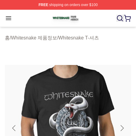
FREE
shipping on orders over $100
Whitesnake Shop ⚡️ Officially Licensed Whitesnake Me
Open menu
홈
/
Whitesnake 제품정보
/
Whitesnake T-셔츠